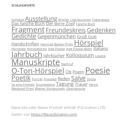
SCHLAGWORTE
Ausstellung
Aufsätze
Bremer Literaturpreis
Cyberspace
Das falsche Buch
Der wirre Zopf
Falsche Buch
Fragment
Freundeskreis
Gedenken
Gedichte
Gegenmünchen
Grüß Gott
Hörspiel
Handschriften
Heimrad-Bäcker-Preis
italiano
Hörspiele
Hörspielpreis
Inge Poppe
Inge Poppe-Wühr
Jahrbuch
Kolloquium
Jahrbücher
Legetik
Manuskripte
Nachruf
Poesie
O-Ton-Hörspiel
Ob
Poem
Poetik
Salve
Reden
Porträt
Preislied
Sheila
Tagung
Trauer
So eine Freiheit
Soundseeing
Venus
Weiskopf-Preis
Wiener Vorlesungen
Übersetzung
Diese Site oder dieses Produkt enthält IP2Location LITE-
Daten: von
https://lite.ip2location.com
.