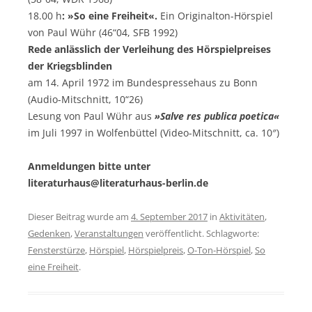
18.00 h
:
»So eine Freiheit«.
Ein Originalton-Hörspiel
von Paul Wühr (46“04, SFB 1992)
Rede anlässlich der Verleihung des Hörspielpreises
der Kriegsblinden
am 14. April 1972 im Bundespressehaus zu Bonn
(Audio-Mitschnitt, 10“26)
Lesung von Paul Wühr aus
»Salve res publica poetica«
im Juli 1997 in Wolfenbüttel (Video-Mitschnitt, ca. 10″)
Anmeldungen bitte unter
literaturhaus@literaturhaus-berlin.de
Dieser Beitrag wurde am
4. September 2017
in
Aktivitäten
,
Gedenken
,
Veranstaltungen
veröffentlicht. Schlagworte:
Fensterstürze
,
Hörspiel
,
Hörspielpreis
,
O-Ton-Hörspiel
,
So
eine Freiheit
.