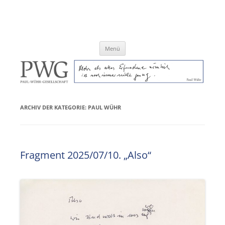
Zum
Inhalt
Paul-Wühr-Gesellschaft e.V.
springen
Menü
ARCHIV DER KATEGORIE:
PAUL WÜHR
Fragment 2025/07/10. „Also“