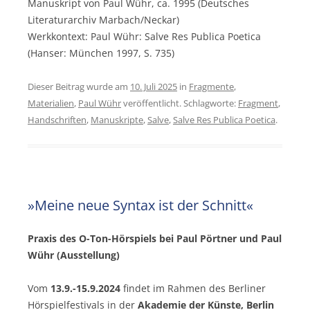
Manuskript von Paul Wühr, ca. 1995 (Deutsches
Literaturarchiv Marbach/Neckar)
Werkkontext: Paul Wühr: Salve Res Publica Poetica
(Hanser: München 1997, S. 735)
Dieser Beitrag wurde am
10. Juli 2025
in
Fragmente
,
Materialien
,
Paul Wühr
veröffentlicht. Schlagworte:
Fragment
,
Handschriften
,
Manuskripte
,
Salve
,
Salve Res Publica Poetica
.
»Meine neue Syntax ist der Schnitt«
Praxis des O-Ton-Hörspiels bei Paul Pörtner und Paul
Wühr (Ausstellung)
Vom
13.9.-15.9.2024
findet im Rahmen des Berliner
Hörspielfestivals in der
Akademie der Künste, Berlin