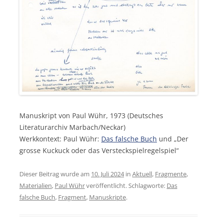
Manuskript von Paul Wühr, 1973 (Deutsches
Literaturarchiv Marbach/Neckar)
Werkkontext: Paul Wühr:
Das falsche Buch
und „Der
grosse Kuckuck oder das Versteckspielregelspiel“
Dieser Beitrag wurde am
10. Juli 2024
in
Aktuell
,
Fragmente
,
Materialien
,
Paul Wühr
veröffentlicht. Schlagworte:
Das
falsche Buch
,
Fragment
,
Manuskripte
.