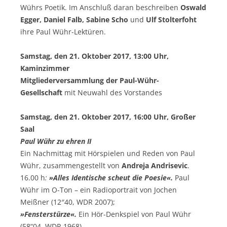
Wührs Poetik. Im Anschluß daran beschreiben
Oswald
Egger, Daniel Falb, Sabine Scho
und
Ulf Stolterfoht
ihre Paul Wühr-Lektüren.
Samstag, den 21. Oktober 2017, 13:00 Uhr,
Kaminzimmer
Mitgliederversammlung
der Paul-Wühr-
Gesellschaft
mit Neuwahl des Vorstandes
Samstag, den 21. Oktober 2017, 16:00 Uhr, Großer
Saal
Paul Wühr zu ehren II
Ein Nachmittag mit Hörspielen und Reden von Paul
Wühr, zusammengestellt von
Andreja Andrisevic
.
16.00 h
:
»Alles Identische scheut die Poesie«
.
Paul
Wühr im O-Ton – ein Radioportrait von Jochen
Meißner (12″40, WDR 2007);
»Fensterstürze«.
Ein Hör-Denkspiel von Paul Wühr
(58“04, WDR 1968)