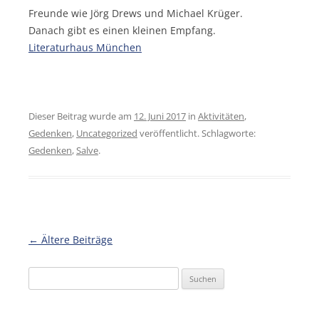
Freunde wie Jörg Drews und Michael Krüger.
Danach gibt es einen kleinen Empfang.
Literaturhaus München
Dieser Beitrag wurde am
12. Juni 2017
in
Aktivitäten
,
Gedenken
,
Uncategorized
veröffentlicht. Schlagworte:
Gedenken
,
Salve
.
Beitragsnavigation
←
Ältere Beiträge
Suchen
nach: