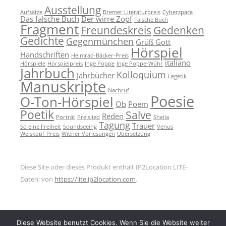
Ausstellung
Aufsätze
Bremer Literaturpreis
Cyberspace
Das falsche Buch
Der wirre Zopf
Falsche Buch
Fragment
Freundeskreis
Gedenken
Gedichte
Gegenmünchen
Grüß Gott
Hörspiel
Handschriften
Heimrad-Bäcker-Preis
italiano
Hörspiele
Hörspielpreis
Inge Poppe
Inge Poppe-Wühr
Jahrbuch
Kolloquium
Jahrbücher
Legetik
Manuskripte
Nachruf
Poesie
O-Ton-Hörspiel
Ob
Poem
Poetik
Salve
Reden
Porträt
Preislied
Sheila
Tagung
Trauer
So eine Freiheit
Soundseeing
Venus
Weiskopf-Preis
Wiener Vorlesungen
Übersetzung
Diese Site oder dieses Produkt enthält IP2Location LITE-
Daten: von
https://lite.ip2location.com
.
Diese Website benutzt Cookies. Wenn Sie die Website weiter