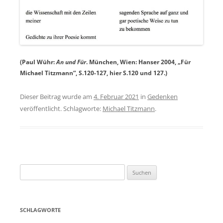
(Paul Wühr:
An und Für
. München, Wien: Hanser 2004, „Für
Michael Titzmann“, S.120-127, hier S.120 und 127.)
Dieser Beitrag wurde am
4. Februar 2021
in
Gedenken
veröffentlicht. Schlagworte:
Michael Titzmann
.
Suchen
nach:
SCHLAGWORTE