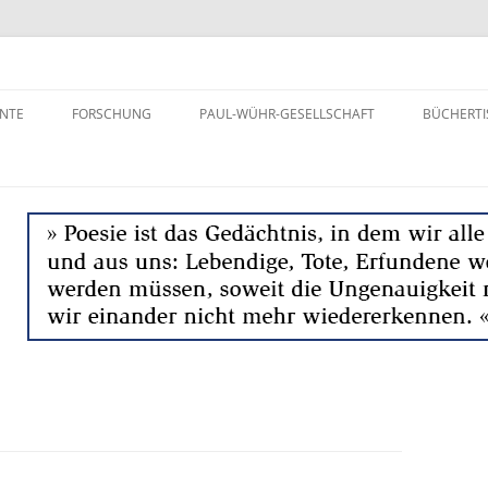
aft e.V.
NTE
FORSCHUNG
PAUL-WÜHR-GESELLSCHAFT
BÜCHERTI
„DER WIRRE ZOPF“ –
VEREIN
STATUSBERICHT
AKTIVITÄTEN
AUFSÄTZE ÜBER PAUL WÜHR
WIENER VORLESUNGEN
PROFIL
TAGUNGEN
MITGLIEDSCHAFT
GESCHICHTE
JAHRBÜCH