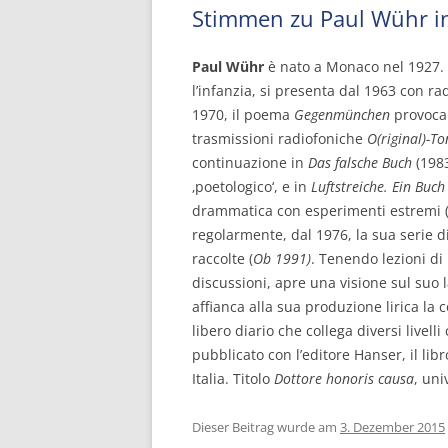
Stimmen zu Paul Wühr in
Paul Wühr
è nato a Monaco nel 1927. D
l’infanzia, si presenta dal 1963 con 
1970, il poema
Gegenmünchen
provoca 
trasmissioni radiofoniche
O(riginal)-T
continuazione in
Das falsche Buch
(198
‚poetologico‘, e in
Luftstreiche. Ein Buc
drammatica con esperimenti estremi
regolarmente, dal 1976, la sua serie di
raccolte (
Ob 1991)
. Tenendo lezioni d
discussioni, apre una visione sul suo 
affianca alla sua produzione lirica l
libero diario che collega diversi livell
pubblicato con l’editore Hanser, il lib
Italia. Titolo
Dottore honoris causa
, uni
Dieser Beitrag wurde am
3. Dezember 2015