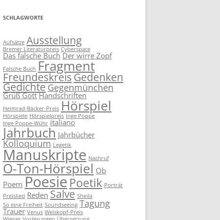
SCHLAGWORTE
Ausstellung
Aufsätze
Bremer Literaturpreis
Cyberspace
Das falsche Buch
Der wirre Zopf
Fragment
Falsche Buch
Freundeskreis
Gedenken
Gedichte
Gegenmünchen
Grüß Gott
Handschriften
Hörspiel
Heimrad-Bäcker-Preis
Hörspiele
Hörspielpreis
Inge Poppe
italiano
Inge Poppe-Wühr
Jahrbuch
Jahrbücher
Kolloquium
Legetik
Manuskripte
Nachruf
O-Ton-Hörspiel
Ob
Poesie
Poetik
Poem
Porträt
Salve
Reden
Preislied
Sheila
Tagung
So eine Freiheit
Soundseeing
Trauer
Venus
Weiskopf-Preis
Wiener Vorlesungen
Übersetzung