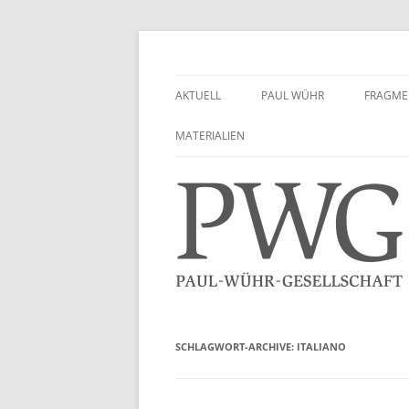
Zum
Inhalt
springen
Paul-Wühr-Gesellsch
AKTUELL
PAUL WÜHR
FRAGME
PORTRÄT
MATERIALIEN
GEDENKEN
TEXTE VON PAUL WÜHR
MATERIALIEN
SCHLAGWORT-ARCHIVE:
ITALIANO