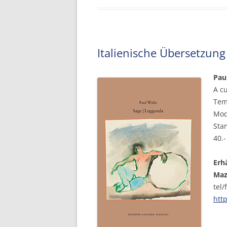
Italienische Übersetzung
Pau
A c
Tem
Mod
Sta
40.-
Erh
Maz
tel/
htt