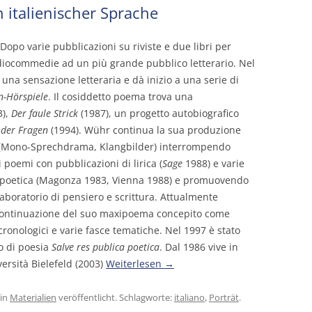
 italienischer Sprache
opo varie pubblicazioni su riviste e due libri per
radiocommedie ad un più grande pubblico letterario. Nel
una sensazione letteraria e dà inizio a una serie di
on-Hörspiele
. Il cosiddetto poema trova una
3),
Der faule Strick
(1987), un progetto autobiografico
h der Fragen
(1994). Wühr continua la sua produzione
 (Mono-Sprechdrama, Klangbilder) interrompendo
 poemi con pubblicazioni di lirica (
Sage
1988) e varie
i poetica (Magonza 1983, Vienna 1988) e promuovendo
laboratorio di pensiero e scrittura. Attualmente
a continuazione del suo maxipoema concepito come
i cronologici e varie fasce tematiche. Nel 1997 è stato
ro di poesia
Salve res publica poetica
. Dal 1986 vive in
versità Bielefeld (2003)
Weiterlesen
→
in
Materialien
veröffentlicht. Schlagworte:
italiano
,
Porträt
.