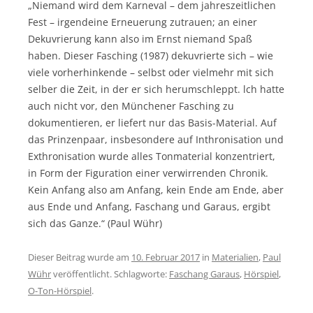
„Niemand wird dem Karneval – dem jahreszeitlichen
Fest – irgendeine Erneuerung zutrauen; an einer
Dekuvrierung kann also im Ernst niemand Spaß
haben. Dieser Fasching (1987) dekuvrierte sich – wie
viele vorherhinkende – selbst oder vielmehr mit sich
selber die Zeit, in der er sich herumschleppt. lch hatte
auch nicht vor, den Münchener Fasching zu
dokumentieren, er liefert nur das Basis-Material. Auf
das Prinzenpaar, insbesondere auf Inthronisation und
Exthronisation wurde alles Tonmaterial konzentriert,
in Form der Figuration einer verwirrenden Chronik.
Kein Anfang also am Anfang, kein Ende am Ende, aber
aus Ende und Anfang, Faschang und Garaus, ergibt
sich das Ganze.“ (Paul Wühr)
Dieser Beitrag wurde am
10. Februar 2017
in
Materialien
,
Paul
Wühr
veröffentlicht. Schlagworte:
Faschang Garaus
,
Hörspiel
,
O-Ton-Hörspiel
.