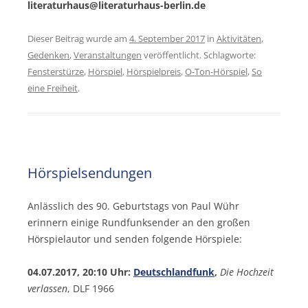
literaturhaus@literaturhaus-berlin.de
Dieser Beitrag wurde am
4. September 2017
in
Aktivitäten
,
Gedenken
,
Veranstaltungen
veröffentlicht. Schlagworte:
Fensterstürze
,
Hörspiel
,
Hörspielpreis
,
O-Ton-Hörspiel
,
So
eine Freiheit
.
Hörspielsendungen
Anlässlich des 90. Geburtstags von Paul Wühr
erinnern einige Rundfunksender an den großen
Hörspielautor und senden folgende Hörspiele:
04.07.2017, 20:10 Uhr:
Deutschlandfunk
,
Die Hochzeit
verlassen
, DLF 1966