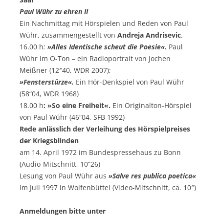
Paul Wühr zu ehren II
Ein Nachmittag mit Hörspielen und Reden von Paul
Wühr, zusammengestellt von
Andreja Andrisevic
.
16.00 h
:
»Alles Identische scheut die Poesie«
.
Paul
Wühr im O-Ton – ein Radioportrait von Jochen
Meißner (12″40, WDR 2007);
»Fensterstürze«.
Ein Hör-Denkspiel von Paul Wühr
(58“04, WDR 1968)
18.00 h
:
»So eine Freiheit«.
Ein Originalton-Hörspiel
von Paul Wühr (46“04, SFB 1992)
Rede anlässlich der Verleihung des Hörspielpreises
der Kriegsblinden
am 14. April 1972 im Bundespressehaus zu Bonn
(Audio-Mitschnitt, 10“26)
Lesung von Paul Wühr aus
»Salve res publica poetica«
im Juli 1997 in Wolfenbüttel (Video-Mitschnitt, ca. 10″)
Anmeldungen bitte unter