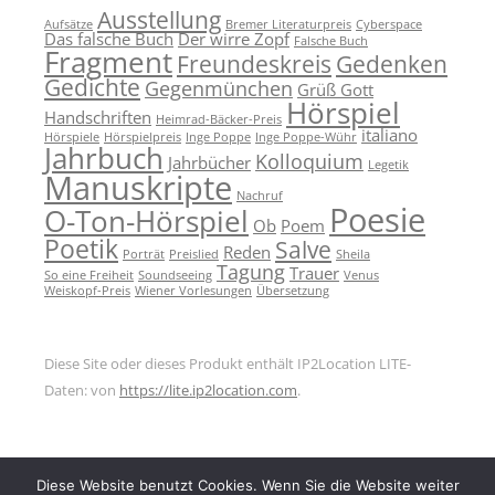
Ausstellung
Aufsätze
Bremer Literaturpreis
Cyberspace
Das falsche Buch
Der wirre Zopf
Falsche Buch
Fragment
Freundeskreis
Gedenken
Gedichte
Gegenmünchen
Grüß Gott
Hörspiel
Handschriften
Heimrad-Bäcker-Preis
italiano
Hörspiele
Hörspielpreis
Inge Poppe
Inge Poppe-Wühr
Jahrbuch
Kolloquium
Jahrbücher
Legetik
Manuskripte
Nachruf
Poesie
O-Ton-Hörspiel
Ob
Poem
Poetik
Salve
Reden
Porträt
Preislied
Sheila
Tagung
Trauer
So eine Freiheit
Soundseeing
Venus
Weiskopf-Preis
Wiener Vorlesungen
Übersetzung
Diese Site oder dieses Produkt enthält IP2Location LITE-
Daten: von
https://lite.ip2location.com
.
Diese Website benutzt Cookies. Wenn Sie die Website weiter