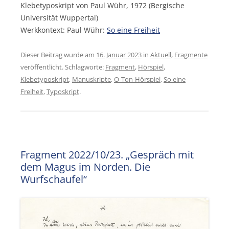
Klebetyposkript von Paul Wühr, 1972 (Bergische
Universität Wuppertal)
Werkkontext: Paul Wühr:
So eine Freiheit
Dieser Beitrag wurde am
16. Januar 2023
in
Aktuell
,
Fragmente
veröffentlicht. Schlagworte:
Fragment
,
Hörspiel
,
Klebetyposkript
,
Manuskripte
,
O-Ton-Hörspiel
,
So eine
Freiheit
,
Typoskript
.
Fragment 2022/10/23. „Gespräch mit
dem Magus im Norden. Die
Wurfschaufel“