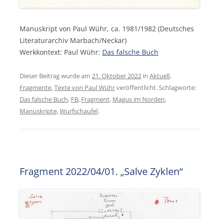
Manuskript von Paul Wühr, ca. 1981/1982 (Deutsches
Literaturarchiv Marbach/Neckar)
Werkkontext: Paul Wühr:
Das falsche Buch
Dieser Beitrag wurde am
21. Oktober 2022
in
Aktuell
,
Fragmente
,
Texte von Paul Wühr
veröffentlicht. Schlagworte:
Das falsche Buch
,
FB
,
Fragment
,
Magus im Norden
,
Manuskripte
,
Wurfschaufel
.
Fragment 2022/04/01. „Salve Zyklen“