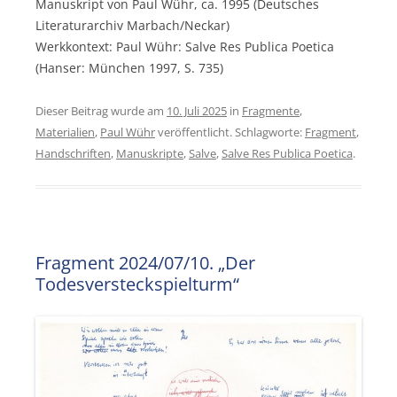
Manuskript von Paul Wühr, ca. 1995 (Deutsches
Literaturarchiv Marbach/Neckar)
Werkkontext: Paul Wühr: Salve Res Publica Poetica
(Hanser: München 1997, S. 735)
Dieser Beitrag wurde am
10. Juli 2025
in
Fragmente
,
Materialien
,
Paul Wühr
veröffentlicht. Schlagworte:
Fragment
,
Handschriften
,
Manuskripte
,
Salve
,
Salve Res Publica Poetica
.
Fragment 2024/07/10. „Der
Todesversteckspielturm“