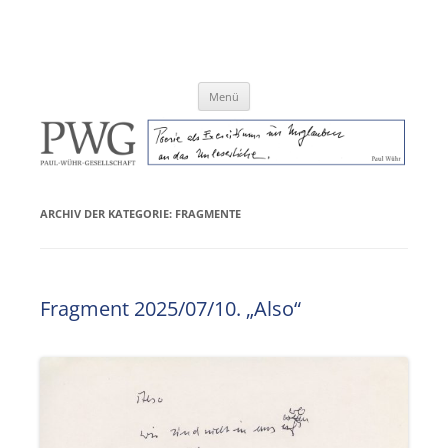
Zum
Inhalt
Paul-Wühr-Gesellschaft e.V.
springen
Menü
ARCHIV DER KATEGORIE:
FRAGMENTE
Fragment 2025/07/10. „Also“