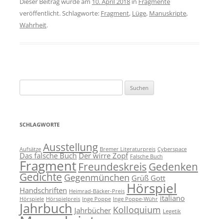
Dieser Beitrag wurde am
10. April 2018
in
Fragmente
veröffentlicht. Schlagworte:
Fragment
,
Lüge
,
Manuskripte
,
Wahrheit
.
Suchen
nach:
SCHLAGWORTE
Ausstellung
Aufsätze
Bremer Literaturpreis
Cyberspace
Das falsche Buch
Der wirre Zopf
Falsche Buch
Fragment
Freundeskreis
Gedenken
Gedichte
Gegenmünchen
Grüß Gott
Hörspiel
Handschriften
Heimrad-Bäcker-Preis
italiano
Hörspiele
Hörspielpreis
Inge Poppe
Inge Poppe-Wühr
Jahrbuch
Kolloquium
Jahrbücher
Legetik