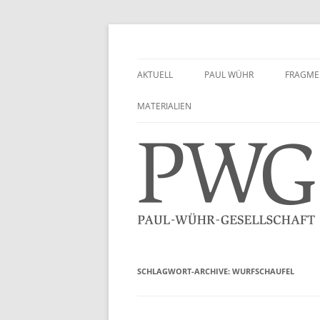
Zum
Inhalt
springen
Paul-Wühr-Gesellsch
AKTUELL
PAUL WÜHR
FRAGME
PORTRÄT
MATERIALIEN
GEDENKEN
TEXTE VON PAUL WÜHR
MATERIALIEN
SCHLAGWORT-ARCHIVE:
WURFSCHAUFEL