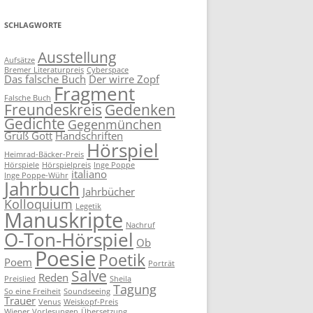
SCHLAGWORTE
Ausstellung
Aufsätze
Bremer Literaturpreis
Cyberspace
Das falsche Buch
Der wirre Zopf
Fragment
Falsche Buch
Freundeskreis
Gedenken
Gedichte
Gegenmünchen
Grüß Gott
Handschriften
Hörspiel
Heimrad-Bäcker-Preis
Hörspiele
Hörspielpreis
Inge Poppe
italiano
Inge Poppe-Wühr
Jahrbuch
Jahrbücher
Kolloquium
Legetik
Manuskripte
Nachruf
O-Ton-Hörspiel
Ob
Poesie
Poetik
Poem
Porträt
Salve
Reden
Preislied
Sheila
Tagung
So eine Freiheit
Soundseeing
Trauer
Venus
Weiskopf-Preis
Wiener Vorlesungen
Übersetzung