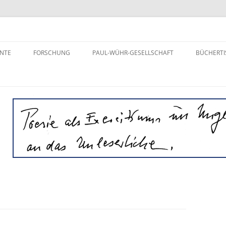
aft e.V.
NTE
FORSCHUNG
PAUL-WÜHR-GESELLSCHAFT
BÜCHERTI
„DER WIRRE ZOPF“ –
VEREIN
STATUSBERICHT
AKTIVITÄTEN
AUFSÄTZE ÜBER PAUL WÜHR
WIENER VORLESUNGEN
PROFIL
TAGUNGEN
MITGLIEDSCHAFT
GESCHICHTE
JAHRBÜCH