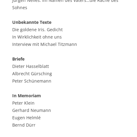
Jürgen Nelles: Im Namen des Vaters…die Rache des
Sohnes
Unbekannte Texte
Die goldene Iris. Gedicht
In Wirklichkeit ohne uns
Interview mit Michael Titzmann
Briefe
Dieter
Hasselblatt
Albrecht Gürsching
Peter Schünemann
In Memoriam
Peter Klein
Gerhard Neumann
Eugen Helmlé
Bernd Dürr