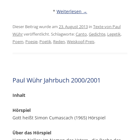
*
Weiterlesen
→
Dieser Beitrag wurde am
23. August 2013
in
Texte von Paul
Wühr
veröffentlicht. Schlagworte:
Canto
,
Gedichte
,
Legetik
,
Poem
,
Poesie
,
Poetik
,
Reden
,
Weiskopf-Preis
.
Paul Wühr Jahrbuch 2000/2001
Inhalt
Hörspiel
Gott heißt Simon Cumascach (1965) Hörspiel
Über das Hörspiel