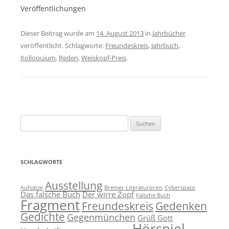
Veröffentlichungen
Dieser Beitrag wurde am
14. August 2013
in
Jahrbücher
veröffentlicht. Schlagworte:
Freundeskreis
,
Jahrbuch
,
Kolloquium
,
Reden
,
Weiskopf-Preis
.
Suchen
nach:
SCHLAGWORTE
Ausstellung
Aufsätze
Bremer Literaturpreis
Cyberspace
Das falsche Buch
Der wirre Zopf
Falsche Buch
Fragment
Freundeskreis
Gedenken
Gedichte
Gegenmünchen
Grüß Gott
Hörspiel