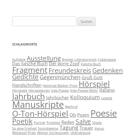
Suchen
nach:
SCHLAGWORTE
Ausstellung
Aufsätze
Bremer Literaturpreis
Cyberspace
Das falsche Buch
Der wirre Zopf
Falsche Buch
Fragment
Freundeskreis
Gedenken
Gedichte
Gegenmünchen
Grüß Gott
Hörspiel
Handschriften
Heimrad-Bäcker-Preis
italiano
Hörspiele
Hörspielpreis
Inge Poppe
Inge Poppe-Wühr
Jahrbuch
Kolloquium
Jahrbücher
Legetik
Manuskripte
Nachruf
Poesie
O-Ton-Hörspiel
Ob
Poem
Poetik
Salve
Reden
Porträt
Preislied
Sheila
Tagung
Trauer
So eine Freiheit
Soundseeing
Venus
Weiskopf-Preis
Wiener Vorlesungen
Übersetzung