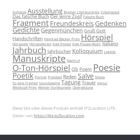
Ausstellung
Aufsätze
Bremer Literaturpreis
Cyberspace
Das falsche Buch
Der wirre Zopf
Falsche Buch
Fragment
Freundeskreis
Gedenken
Gedichte
Gegenmünchen
Grüß Gott
Hörspiel
Handschriften
Heimrad-Bäcker-Preis
italiano
Hörspiele
Hörspielpreis
Inge Poppe
Inge Poppe-Wühr
Jahrbuch
Kolloquium
Jahrbücher
Legetik
Manuskripte
Nachruf
Poesie
O-Ton-Hörspiel
Ob
Poem
Poetik
Salve
Reden
Porträt
Preislied
Sheila
Tagung
Trauer
So eine Freiheit
Soundseeing
Venus
Weiskopf-Preis
Wiener Vorlesungen
Übersetzung
Diese Site oder dieses Produkt enthält IP2Location LITE-
Daten: von
https://lite.ip2location.com
.