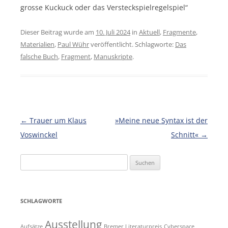
grosse Kuckuck oder das Versteckspielregelspiel“
Dieser Beitrag wurde am
10. Juli 2024
in
Aktuell
,
Fragmente
,
Materialien
,
Paul Wühr
veröffentlicht. Schlagworte:
Das
falsche Buch
,
Fragment
,
Manuskripte
.
Beitragsnavigation
←
Trauer um Klaus
»Meine neue Syntax ist der
Voswinckel
Schnitt«
→
Suchen
nach:
SCHLAGWORTE
Ausstellung
Aufsätze
Bremer Literaturpreis
Cyberspace