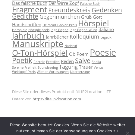
Das falsche Buch
Der wirre Zopf
Falsche Buch
Fragment
Freundeskreis
Gedenken
Gedichte
Gegenmünchen
Grüß Gott
Hörspiel
Handschriften
Heimrad-Bäcker-Preis
italiano
Hörspiele
Hörspielpreis
Inge Poppe
Inge Poppe-Wühr
Jahrbuch
Kolloquium
Jahrbücher
Legetik
Manuskripte
Nachruf
Poesie
O-Ton-Hörspiel
Ob
Poem
Poetik
Salve
Reden
Porträt
Preislied
Sheila
Tagung
Trauer
So eine Freiheit
Soundseeing
Venus
Weiskopf-Preis
Wiener Vorlesungen
Übersetzung
Diese Site oder dieses Produkt enthält IP2Location LITE-
Daten: von
https://lite.ip2location.com
.
Diese Website benutzt Cookies. Wenn Sie die Website weiter
nutzen, stimmen Sie der Verwendung von Cookies zu.