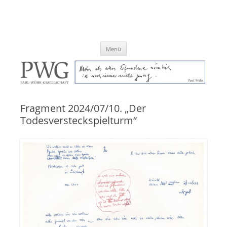
Zum
Inhalt
Paul-Wühr-Gesellschaft e.V.
springen
Menü
Fragment 2024/07/10. „Der
Todesversteckspielturm“