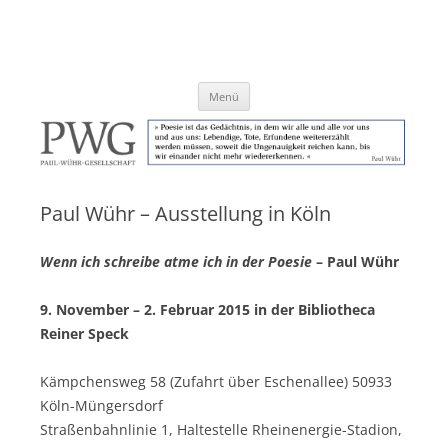
Zum
Inhalt
Paul-Wühr-Gesellschaft e.V.
springen
Menü
Paul Wühr – Ausstellung in Köln
Wenn ich schreibe atme ich in der Poesie
– Paul Wühr
9. November – 2. Februar 2015 in der Bibliotheca
Reiner Speck
Kämpchensweg 58 (Zufahrt über Eschenallee) 50933
Köln-Müngersdorf
Straßenbahnlinie 1, Haltestelle Rheinenergie-Stadion,