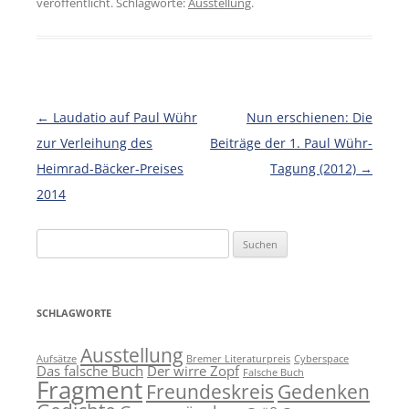
veröffentlicht. Schlagworte:
Ausstellung
.
Beitragsnavigation
←
Laudatio auf Paul Wühr
Nun erschienen: Die
zur Verleihung des
Beiträge der 1. Paul Wühr-
Heimrad-Bäcker-Preises
Tagung (2012)
→
2014
Suchen
nach:
SCHLAGWORTE
Ausstellung
Aufsätze
Bremer Literaturpreis
Cyberspace
Das falsche Buch
Der wirre Zopf
Falsche Buch
Fragment
Freundeskreis
Gedenken