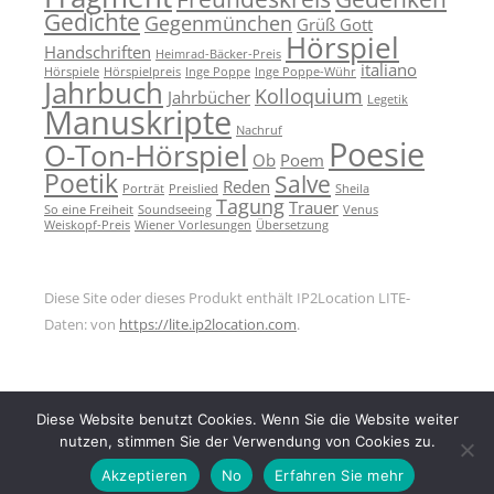
Gedichte
Gegenmünchen
Grüß Gott
Hörspiel
Handschriften
Heimrad-Bäcker-Preis
italiano
Hörspiele
Hörspielpreis
Inge Poppe
Inge Poppe-Wühr
Jahrbuch
Kolloquium
Jahrbücher
Legetik
Manuskripte
Nachruf
Poesie
O-Ton-Hörspiel
Ob
Poem
Poetik
Salve
Reden
Porträt
Preislied
Sheila
Tagung
Trauer
So eine Freiheit
Soundseeing
Venus
Weiskopf-Preis
Wiener Vorlesungen
Übersetzung
Diese Site oder dieses Produkt enthält IP2Location LITE-
Daten: von
https://lite.ip2location.com
.
Diese Website benutzt Cookies. Wenn Sie die Website weiter
nutzen, stimmen Sie der Verwendung von Cookies zu.
Akzeptieren
No
Erfahren Sie mehr