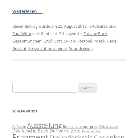
Weiterlesen
→
Dieser Beitrag wurde am
23. August 2013
in
Aufsätze über
Paul Wühr
veröffentlicht. Schlagworte:
Falsche Buch
,
Gegenmünchen
,
Grüß Gott
,
O-Ton-Hörspiel
,
Poetik
,
Rede
Gedicht
,
So spricht unsereiner
,
Soundseeing
.
Suchen
nach:
SCHLAGWORTE
Ausstellung
Aufsätze
Bremer Literaturpreis
Cyberspace
Das falsche Buch
Der wirre Zopf
Falsche Buch
Fragment
Freundeskreis
Gedenken