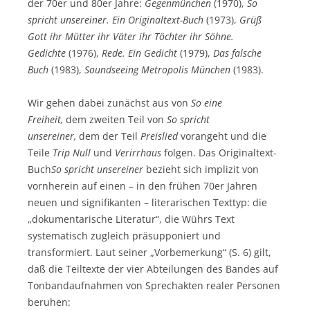
der 70er und 80er Jahre:
Gegenmünchen
(1970),
So
spricht unsereiner. Ein Originaltext-Buch
(1973),
Grüß
Gott ihr Mütter ihr Väter ihr Töchter ihr Söhne.
Gedichte
(1976),
Rede. Ein Gedicht
(1979),
Das falsche
Buch
(1983),
Soundseeing Metropolis München
(1983).
Wir gehen dabei zunächst aus von
So eine
Freiheit,
dem zweiten Teil von
So spricht
unsereiner,
dem der Teil
Preislied
vorangeht und die
Teile
Trip Null
und
Verirrhaus
folgen. Das Originaltext-
Buch
So spricht unsereiner
bezieht sich implizit von
vornherein auf einen – in den frühen 70er Jahren
neuen und signifikanten – literarischen Texttyp: die
„dokumentarische Literatur“, die Wührs Text
systematisch zugleich präsupponiert und
transformiert. Laut seiner „Vorbemerkung“ (S. 6) gilt,
daß die Teiltexte der vier Abteilungen des Bandes auf
Tonbandaufnahmen von Sprechakten realer Personen
beruhen: