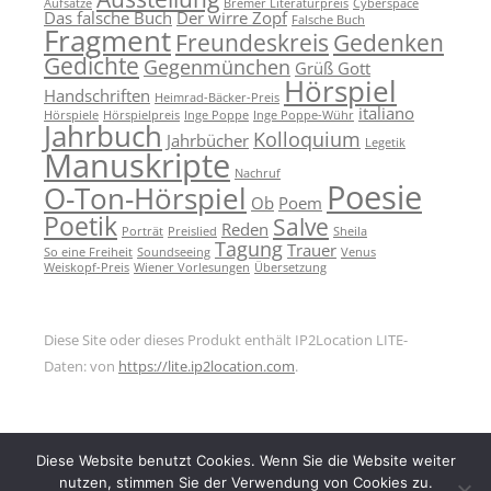
Aufsätze
Bremer Literaturpreis
Cyberspace
Das falsche Buch
Der wirre Zopf
Falsche Buch
Fragment
Freundeskreis
Gedenken
Gedichte
Gegenmünchen
Grüß Gott
Hörspiel
Handschriften
Heimrad-Bäcker-Preis
italiano
Hörspiele
Hörspielpreis
Inge Poppe
Inge Poppe-Wühr
Jahrbuch
Kolloquium
Jahrbücher
Legetik
Manuskripte
Nachruf
Poesie
O-Ton-Hörspiel
Ob
Poem
Poetik
Salve
Reden
Porträt
Preislied
Sheila
Tagung
Trauer
So eine Freiheit
Soundseeing
Venus
Weiskopf-Preis
Wiener Vorlesungen
Übersetzung
Diese Site oder dieses Produkt enthält IP2Location LITE-
Daten: von
https://lite.ip2location.com
.
Diese Website benutzt Cookies. Wenn Sie die Website weiter
nutzen, stimmen Sie der Verwendung von Cookies zu.