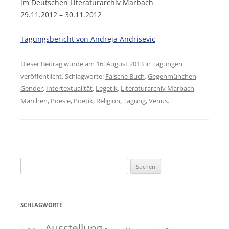
im Deutschen Literaturarchiv Marbach
29.11.2012 – 30.11.2012
Tagungsbericht von Andreja Andrisevic
Dieser Beitrag wurde am
16. August 2013
in
Tagungen
veröffentlicht. Schlagworte:
Falsche Buch
,
Gegenmünchen
,
Gender
,
Intertextualität
,
Legetik
,
Literaturarchiv Marbach
,
Märchen
,
Poesie
,
Poetik
,
Religion
,
Tagung
,
Venus
.
Suchen
nach:
SCHLAGWORTE
Ausstellung