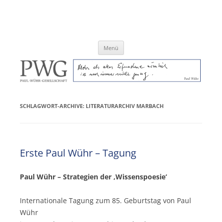
Zum
Inhalt
Paul-Wühr-Gesellschaft e.V.
springen
Menü
SCHLAGWORT-ARCHIVE:
LITERATURARCHIV MARBACH
Erste Paul Wühr – Tagung
Paul Wühr – Strategien der ‚Wissenspoesie‘
Internationale Tagung zum 85. Geburtstag von Paul
Wühr