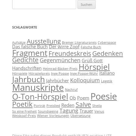
Suchen
nach:
SCHLAGWORTE
Ausstellung
Aufsätze
Bremer Literaturpreis
Cyberspace
Das falsche Buch
Der wirre Zopf
Falsche Buch
Fragment
Freundeskreis
Gedenken
Gedichte
Gegenmünchen
Grüß Gott
Hörspiel
Handschriften
Heimrad-Bäcker-Preis
italiano
Hörspiele
Hörspielpreis
Inge Poppe
Inge Poppe-Wühr
Jahrbuch
Kolloquium
Jahrbücher
Legetik
Manuskripte
Nachruf
Poesie
O-Ton-Hörspiel
Ob
Poem
Poetik
Salve
Reden
Porträt
Preislied
Sheila
Tagung
Trauer
So eine Freiheit
Soundseeing
Venus
Weiskopf-Preis
Wiener Vorlesungen
Übersetzung
Diese Site oder dieses Produkt enthält IP2Location LITE-