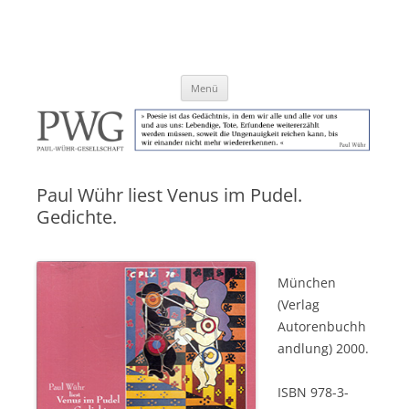
Zum
Inhalt
Paul-Wühr-Gesellschaft e.V.
springen
Menü
Paul Wühr liest Venus im Pudel.
Gedichte.
München
(Verlag
Autorenbuchh
andlung) 2000.
ISBN 978-3-