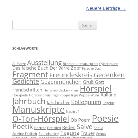
Beitragsnavigation
Neuere Beiträge
→
Suchen
nach:
SCHLAGWORTE
Ausstellung
Aufsätze
Bremer Literaturpreis
Cyberspace
Das falsche Buch
Der wirre Zopf
Falsche Buch
Fragment
Freundeskreis
Gedenken
Gedichte
Gegenmünchen
Grüß Gott
Hörspiel
Handschriften
Heimrad-Bäcker-Preis
italiano
Hörspiele
Hörspielpreis
Inge Poppe
Inge Poppe-Wühr
Jahrbuch
Kolloquium
Jahrbücher
Legetik
Manuskripte
Nachruf
Poesie
O-Ton-Hörspiel
Ob
Poem
Poetik
Salve
Reden
Porträt
Preislied
Sheila
Tagung
Trauer
So eine Freiheit
Soundseeing
Venus